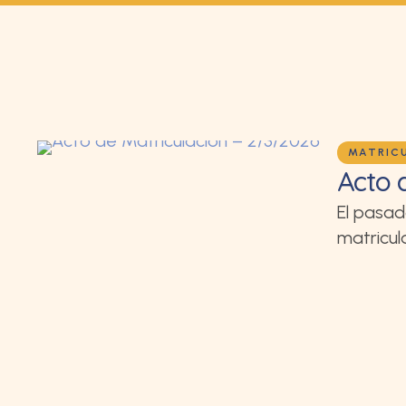
MATRIC
Acto 
El pasad
matricul