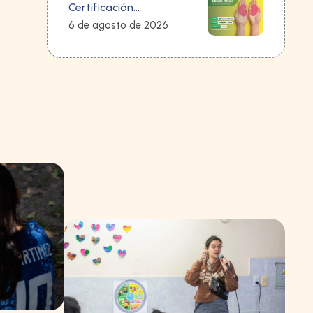
Certificación
dieta te explicó
Internacional en
6 de agosto de 2026
Nutrición Clínica Renal
Edición: 3 Cohorte: 2