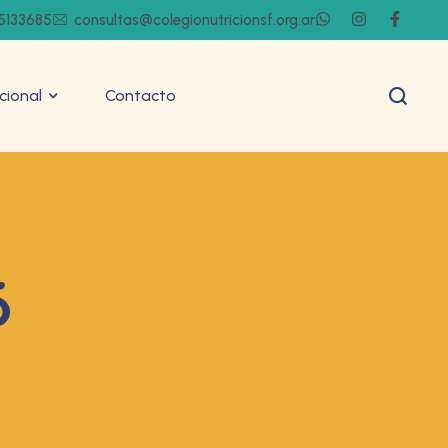
5133685
consultas@colegionutricionsf.org.ar
ucional
Contacto
6