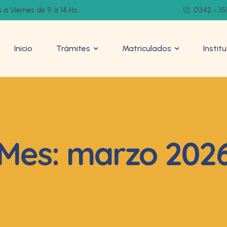
 a Viernes de 9 a 14 Hs.
0342 - 15
Inicio
Trámites
Matriculados
Instit
Mes:
marzo 202