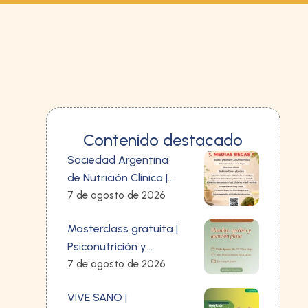
Contenido destacado
Sociedad Argentina
de Nutrición Clínica |
Medias Becas
7 de agosto de 2026
Masterclass gratuita |
Psiconutrición y
Mindfulness: Hambre,
7 de agosto de 2026
cerebro y atención
VIVE SANO |
plena: lo que ninguna