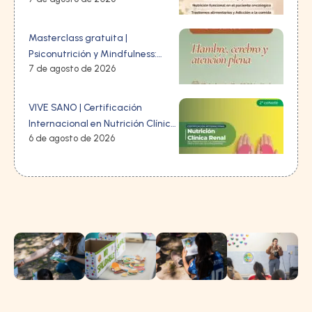
Masterclass gratuita |
Psiconutrición y Mindfulness:
7 de agosto de 2026
Hambre, cerebro y atención
plena: lo que ninguna dieta te
explicó
VIVE SANO | Certificación
Internacional en Nutrición Clínica
6 de agosto de 2026
Renal Edición: 3 Cohorte: 2