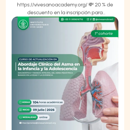
https://vivesanoacademy.org/ 💸 20 % de
descuento en la inscripción para
profesionales colegiados. 🎓 Contamos con
una beca para sortear entre los
profesionales con matrícula al día y para
colegas integrantes de comisiones,
referentes zonales, comité de ética y
miembros del consejo. 📌 Condiciones: •⁠ ⁠Cada
profesional puede obtener …