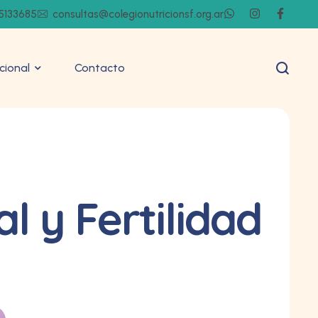
5133685
consultas@colegionutricionsf.org.ar
ucional
Contacto
 y Fertilidad