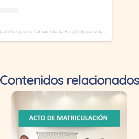
Una publicación compartida de Colegio de Nutrición Santa Fe (@colegionutricionsf)
Contenidos relacionado