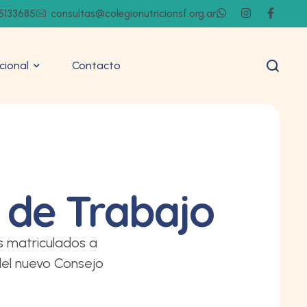
5133685
consultas@colegionutricionsf.org.ar
ucional
Contacto
 de Trabajo
s matriculados a
del nuevo Consejo