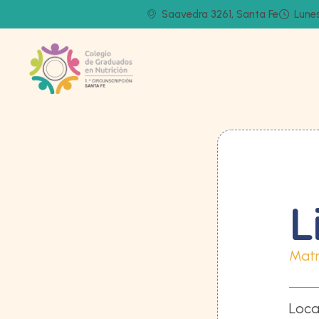
Saavedra 3261, Santa Fe
Lunes
L
Matr
Loca