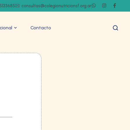
5133685
consultas@colegionutricionsf.org.ar
ucional
Contacto