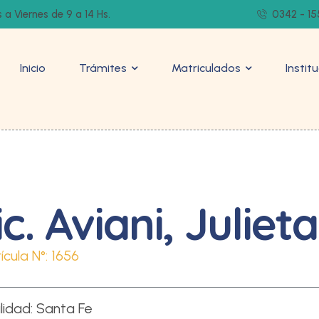
 a Viernes de 9 a 14 Hs.
0342 - 15
Inicio
Trámites
Matriculados
Instit
ic. Aviani, Julieta
ícula N°:
1656
lidad:
Santa Fe