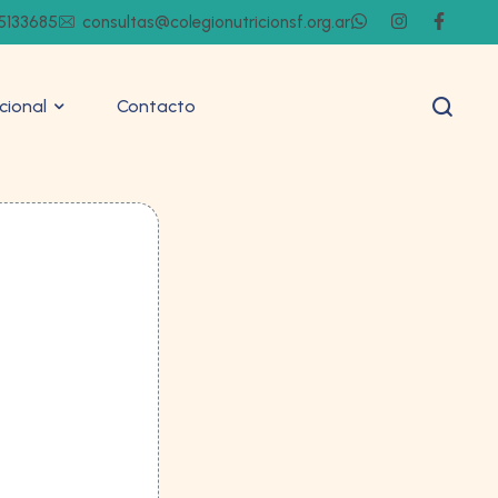
5133685
consultas@colegionutricionsf.org.ar
ucional
Contacto