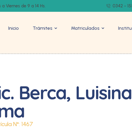
 a Viernes de 9 a 14 Hs.
0342 - 15
Inicio
Trámites
Matriculados
Instit
ic. Berca, Luisina
Ema
ícula N°:
1467