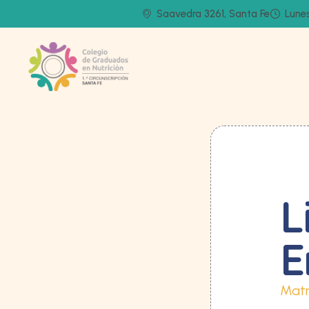
Saavedra 3261, Santa Fe
Lunes
L
Matr