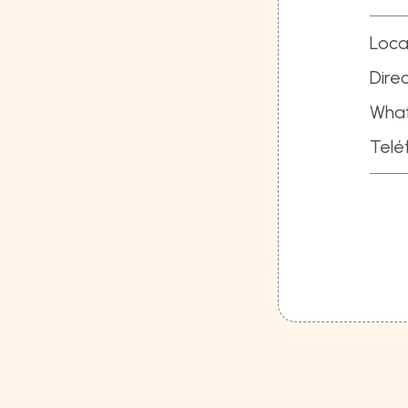
Loca
Direc
Wha
Telé