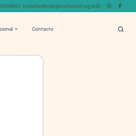
5133685
consultas@colegionutricionsf.org.ar
ucional
Contacto