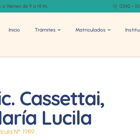
 a Viernes de 9 a 14 Hs.
0342 - 15
Inicio
Trámites
Matriculados
Instit
ic. Cassettai,
aría Lucila
ícula N°:
1989