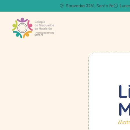
Saavedra 3261, Santa Fe
Lunes
L
M
Matr