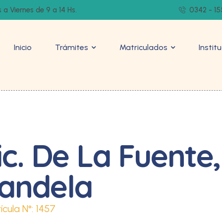
 a Viernes de 9 a 14 Hs.
0342 - 15
Inicio
Trámites
Matriculados
Instit
ic. De La Fuente,
andela
ícula N°:
1457