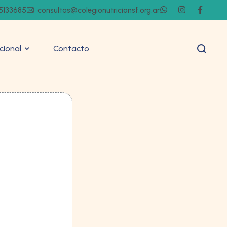
5133685
consultas@colegionutricionsf.org.ar
ucional
Contacto