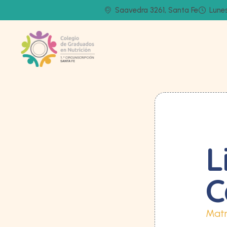
Saavedra 3261, Santa Fe
Lunes
L
C
Matr