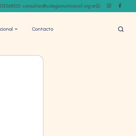
5133685
consultas@colegionutricionsf.org.ar
ucional
Contacto