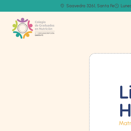
Saavedra 3261, Santa Fe
Lunes
L
H
Matr