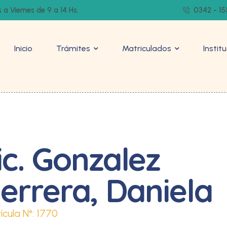
 a Viernes de 9 a 14 Hs.
0342 - 15
Inicio
Trámites
Matriculados
Instit
ic. Gonzalez
errera, Daniela
ícula N°:
1770