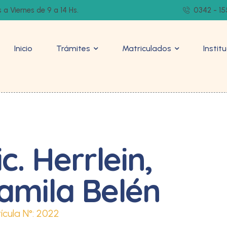
 a Viernes de 9 a 14 Hs.
0342 - 15
Inicio
Trámites
Matriculados
Instit
ic. Herrlein,
amila Belén
ícula N°:
2022