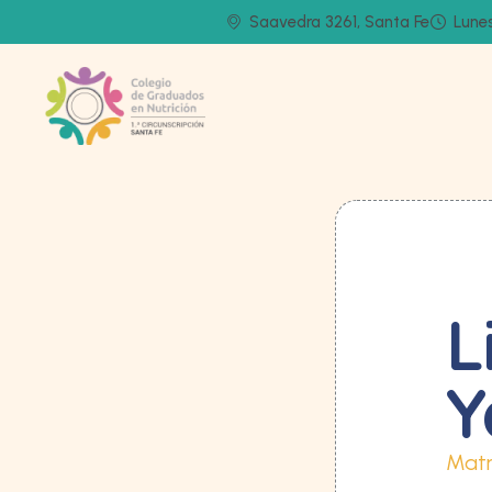
Saavedra 3261, Santa Fe
Lunes
L
Y
Matr