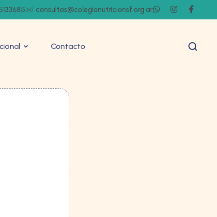
5133685
consultas@colegionutricionsf.org.ar
ucional
Contacto