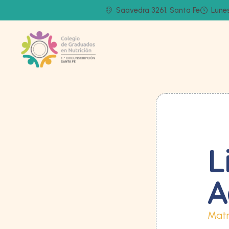
Saavedra 3261, Santa Fe
Lunes
L
A
Matr