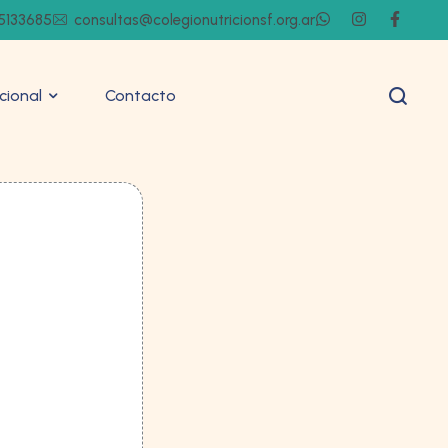
5133685
consultas@colegionutricionsf.org.ar
ucional
Contacto