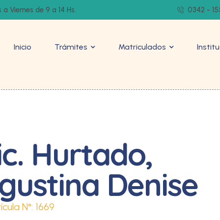
 a Viernes de 9 a 14 Hs.
0342 - 15
Inicio
Trámites
Matriculados
Instit
ic. Hurtado,
gustina Denise
ícula N°:
1669