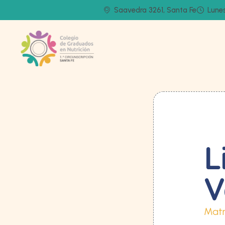
Saavedra 3261, Santa Fe
Lunes
L
V
Matr