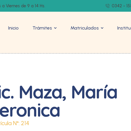
 a Viernes de 9 a 14 Hs.
0342 - 15
Inicio
Trámites
Matriculados
Instit
ic. Maza, María
eronica
ícula N°:
214