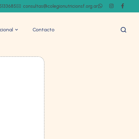
5133685
consultas@colegionutricionsf.org.ar
ucional
Contacto