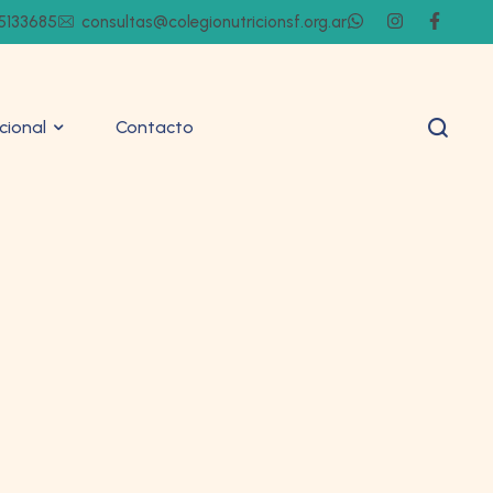
5133685
consultas@colegionutricionsf.org.ar
ucional
Contacto