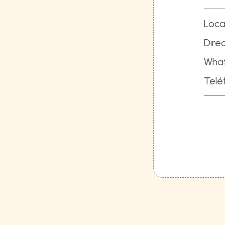
Loca
Direc
Wha
Telé