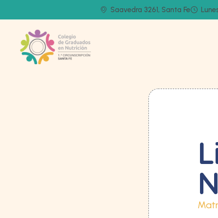
Saavedra 3261, Santa Fe
Lunes
L
N
Matr