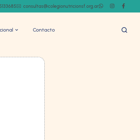
5133685
consultas@colegionutricionsf.org.ar
ucional
Contacto