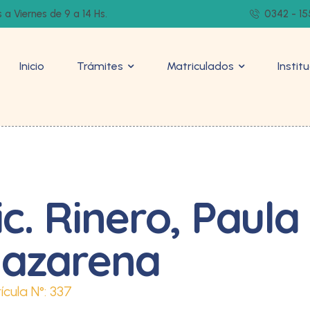
 a Viernes de 9 a 14 Hs.
0342 - 15
Inicio
Trámites
Matriculados
Instit
ic. Rinero, Paula
azarena
ícula N°:
337