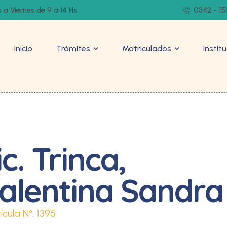
 a Viernes de 9 a 14 Hs.
0342 - 15
Inicio
Trámites
Matriculados
Instit
ic. Trinca,
alentina Sandra
ícula N°:
1395