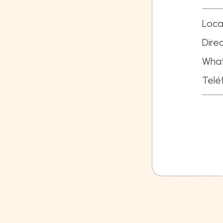
Loca
Direc
Wha
Telé