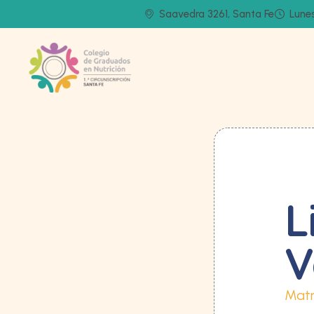
Saavedra 3261, Santa Fe
Lunes
L
V
Matr