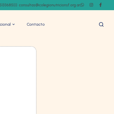
5133685
consultas@colegionutricionsf.org.ar
ucional
Contacto