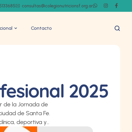
5133685
consultas@colegionutricionsf.org.ar
ucional
Contacto
fesional 2025
ar de la Jornada de
 ciudad de Santa Fe.
línica, deportiva y
 entre colegas. 👉