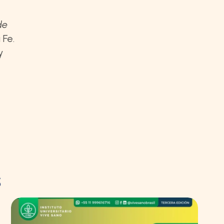
de
 Fe.
y
s