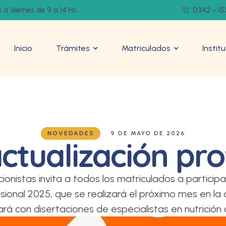
 a Viernes de 9 a 14 Hs.
0342 - 15
Inicio
Trámites
Matriculados
Instit
NOVEDADES
9 DE MAYO DE 2026
ctualización pro
icionistas invita a todos los matriculados a particip
sional 2025, que se realizará el próximo mes en la
rá con disertaciones de especialistas en nutrición c
ás de talleres prácticos y espacios de intercambio