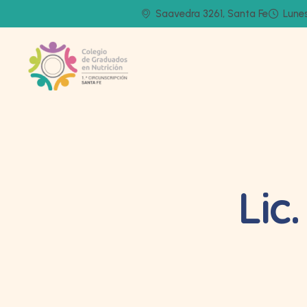
Saavedra 3261, Santa Fe
Lunes
Lic