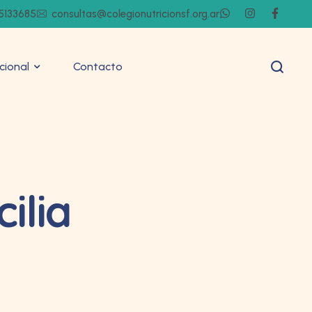
5133685
consultas@colegionutricionsf.org.ar
ucional
Contacto
ilia