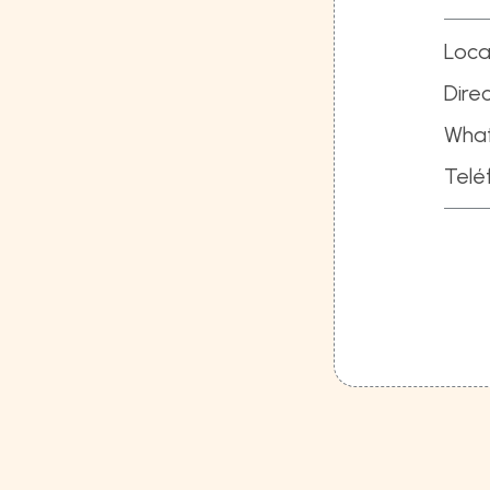
Loca
Direc
Wha
Telé