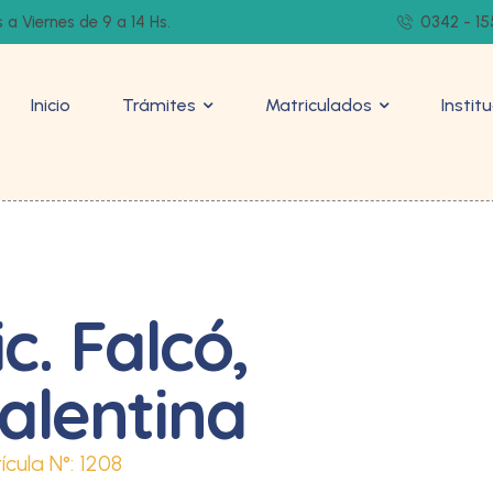
 a Viernes de 9 a 14 Hs.
0342 - 15
Inicio
Trámites
Matriculados
Instit
ic. Falcó,
alentina
ícula N°:
1208