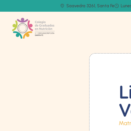
Saavedra 3261, Santa Fe
Lunes
L
V
Matr