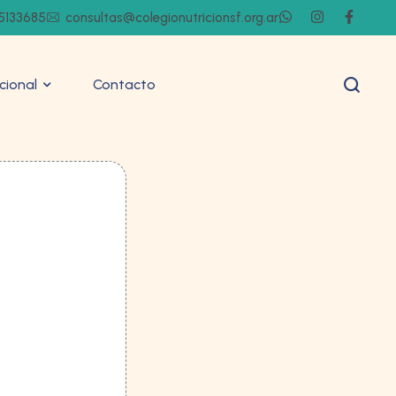
5133685
consultas@colegionutricionsf.org.ar
ucional
Contacto