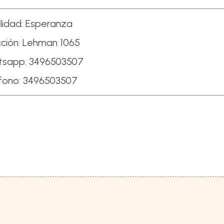
lidad:
Esperanza
ción:
Lehman 1065
tsapp:
3496503507
fono:
3496503507