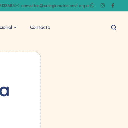
5133685
consultas@colegionutricionsf.org.ar
ucional
Contacto
na