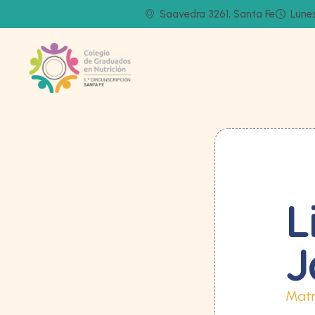
Saavedra 3261, Santa Fe
Lunes
L
J
Matr