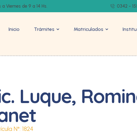
 a Viernes de 9 a 14 Hs.
0342 - 15
Inicio
Trámites
Matriculados
Instit
ic. Luque, Romi
anet
ícula N°:
1824