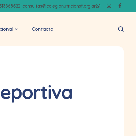
5133685
consultas@colegionutricionsf.org.ar
ucional
Contacto
Deportiva