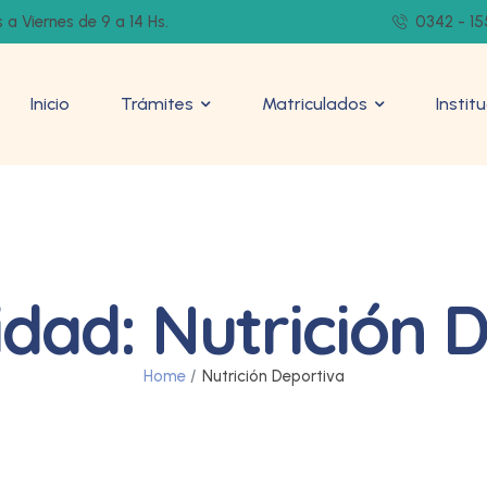
 a Viernes de 9 a 14 Hs.
0342 - 15
Inicio
Trámites
Matriculados
Instit
idad:
Nutrición 
Home
/
Nutrición Deportiva